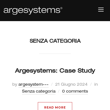
TOGG
SENZA CATEGORIA
Argesystems: Case Study
by
argesystem---
21 Giugno 2024
in
Senza categoria
0 comments
READ MORE