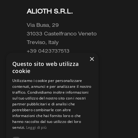
ALIOTH S.R.L.
Via Busa, 29
31033 Castelfranco Veneto
Treviso, Italy
+39 0423737513
×
P.IVA 04385170263
Questo sito web utilizza
info@argesystems.com
cookie
Privacy policy
Utilizziamo i cookie per personalizzare
Cookie policy
contenuti, annunci e per analizzare il nostro
traffico. Condividiamo inoltre informazioni
sul tuo utilizzo del nostro sito con i nostri
partner pubblicitari e di analisi che
potrebbero combinarle con altre
informazioni che hai fornito loro o che
hanno raccolto dal tuo utilizzo dei loro
servizi.
Leggi di più