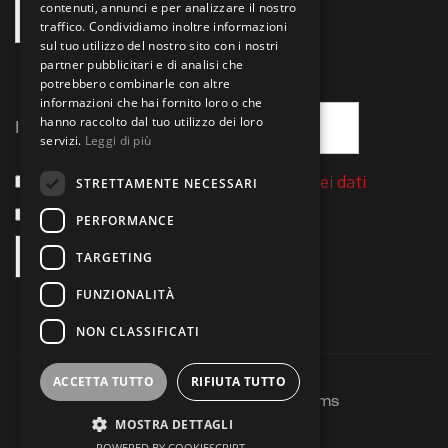
contenuti, annunci e per analizzare il nostro
traffico. Condividiamo inoltre informazioni
sul tuo utilizzo del nostro sito con i nostri
partner pubblicitari e di analisi che
potrebbero combinarle con altre
informazioni che hai fornito loro o che
hanno raccolto dal tuo utilizzo dei loro
Indirizzo email:
servizi.
Leggi di più
STRETTAMENTE NECESSARI
Ho letto l'informativa sul trattamento dei dati
Acconsento a ricevere la newsletter
PERFORMANCE
TARGETING
FUNZIONALITÀ
NON CLASSIFICATI
ACCETTA TUTTO
RIFIUTA TUTTO
Copyright © 2026 Argesystems
MOSTRA DETTAGLI
Credits
FKDESIGN
POWERED BY COOKIESCRIPT